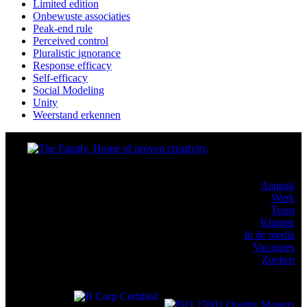
Limited edition
Onbewuste associaties
Peak-end rule
Perceived control
Pluralistic ignorance
Response efficacy
Self-efficacy
Social Modeling
Unity
Weerstand erkennen
Aanpak
Werk
Team
Klanten
In de media
Vacatures
Zoeken
© The
Family