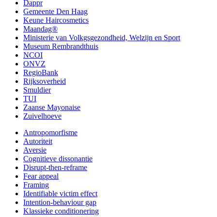
Dappr
Gemeente Den Haag
Keune Haircosmetics
Maandag®
Ministerie van Volkgsgezondheid, Welzijn en Sport
Museum Rembrandthuis
NCOI
ONVZ
RegioBank
Rijksoverheid
Smuldier
TUI
Zaanse Mayonaise
Zuivelhoeve
Antropomorfisme
Autoriteit
Aversie
Cognitieve dissonantie
Disrupt-then-reframe
Fear appeal
Framing
Identifiable victim effect
Intention-behaviour gap
Klassieke conditionering