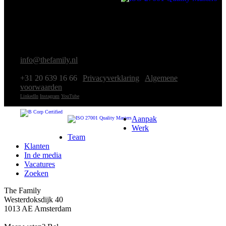
2026
|
Westerdoksdijk 40
1013 AE Amsterdam
|
info@thefamily.nl
|
+31 20 639 16 66
|
Privacyverklaring
|
Algemene
voorwaarden
LinkedIn
Instagram
YouTube
Aanpak
Werk
Team
Klanten
In de media
Vacatures
Zoeken
The Family
Westerdoksdijk 40
1013 AE Amsterdam