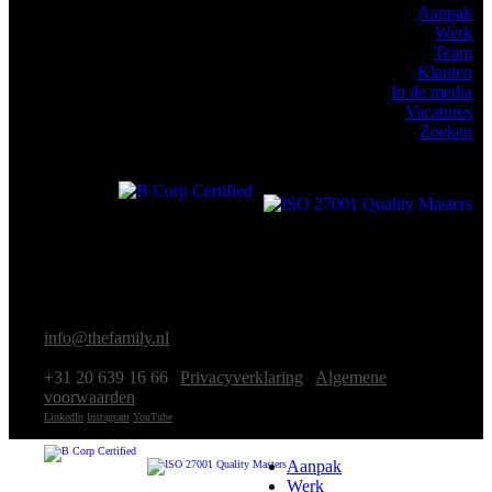
Aanpak
Werk
Team
Klanten
In de media
Vacatures
Zoeken
© The
Family
2026
|
Westerdoksdijk 40
1013 AE Amsterdam
|
info@thefamily.nl
|
+31 20 639 16 66
|
Privacyverklaring
|
Algemene
voorwaarden
LinkedIn
Instagram
YouTube
Aanpak
Werk